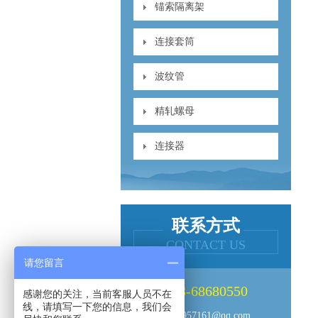
锚索隔离架
连接套筒
波纹管
精轧螺母
连接器
联系方式
CONTACT US
请您留言
023-68680550
感谢您的关注，当前客服人员不在
线，请填写一下您的信息，我们会
邮箱：
99957161@qq.com